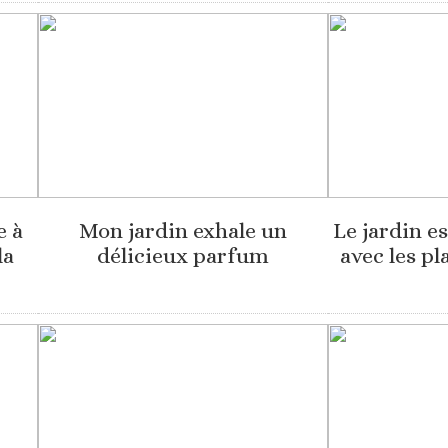
e à
Mon jardin exhale un
Le jardin es
la
délicieux parfum
avec les p