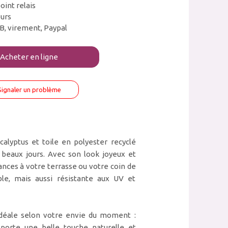
oint relais
ours
B, virement, Paypal
Acheter en ligne
Signaler un problème
calyptus et toile en polyester recyclé
 beaux jours. Avec son look joyeux et
ances à votre terrasse ou votre coin de
le, mais aussi résistante aux UV et
e idéale selon votre envie du moment :
pporte une belle touche naturelle et