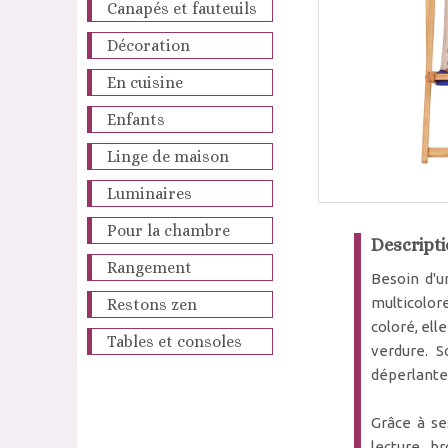
Canapés et fauteuils
Décoration
En cuisine
Enfants
Linge de maison
Luminaires
Pour la chambre
Descripti
Rangement
Besoin d'u
multicolor
Restons zen
coloré, ell
Tables et consoles
verdure. S
déperlante,
Grâce à se
lecture, b