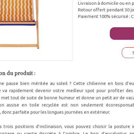
Livraison à domicile ou en p
Retour offert pendant 30 j
Paiement 100% sécurisé : C
on du produit :
ne pause bien méritée au soleil ? Cette chilienne en bois d’eu
e va rapidement devenir votre meilleur spot pour profiter des
e met tout de suite de bonne humeur et donne un petit air de vac
on assise en toile recyclée est non seulement écoresponsab
 donc parfaite pour les longues journées en extérieur.
s trois positions d’inclinaison, vous pouvez choisir la postur
ronzage ou sieste discrète à l’ombre. Le bois d’eucalyptus a