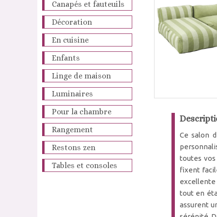
Canapés et fauteuils
Décoration
En cuisine
Enfants
Linge de maison
Luminaires
Pour la chambre
Descripti
Rangement
Ce salon d
personnalis
Restons zen
toutes vos
Tables et consoles
fixent fac
excellente 
tout en ét
assurent un
sérénité. D