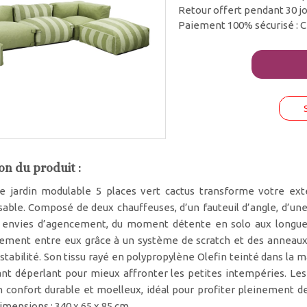
Retour offert pendant 30 j
Paiement 100% sécurisé : C
on du produit :
e jardin modulable 5 places vert cactus transforme votre ext
able. Composé de deux chauffeuses, d’un fauteuil d’angle, d’une
 envies d’agencement, du moment détente en solo aux longues
ilement entre eux grâce à un système de scratch et des anneaux
stabilité. Son tissu rayé en polypropylène Olefin teinté dans la 
ant déperlant pour mieux affronter les petites intempéries. 
 confort durable et moelleux, idéal pour profiter pleinement de
imensions : 340 x 65 x 85 cm