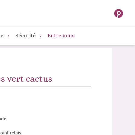
ne
Sécurité
Entre nous
s vert cactus
nde
oint relais