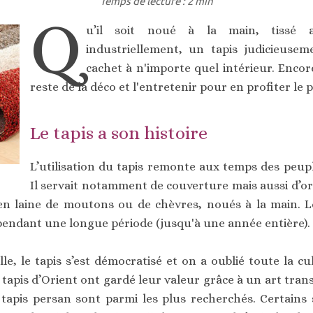
Temps de lecture : 2 min
Q
u’il soit noué à la main, tissé 
industriellement, un tapis judicieuse
cachet à n'importe quel intérieur. Encore
reste de la déco et l'entretenir pour en profiter le
Le tapis a son histoire
L’utilisation du tapis remonte aux temps des peup
Il servait notamment de couverture mais aussi d’o
 en laine de moutons ou de chèvres, noués à la main. Le
pendant une longue période (jusqu'à une année entière).
lle, le tapis s’est démocratisé et on a oublié toute la cu
 tapis d’Orient ont gardé leur valeur grâce à un art tran
tapis persan sont parmi les plus recherchés. Certains s