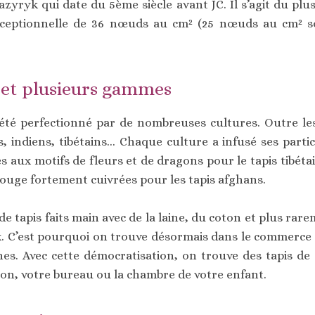
zyryk qui date du 5ème siècle avant JC. Il s’agit du plu
exceptionnelle de 36 nœuds au cm² (25 nœuds au cm² 
 et plusieurs gammes
 été perfectionné par de nombreuses cultures. Outre les 
s, indiens, tibétains... Chaque culture a infusé ses partic
s aux motifs de fleurs et de dragons pour le tapis tibét
uge fortement cuivrées pour les tapis afghans.
 de tapis faits main avec de la laine, du coton et plus rar
 C’est pourquoi on trouve désormais dans le commerce de
es. Avec cette démocratisation, on trouve des tapis de 
lon, votre bureau ou la chambre de votre enfant.