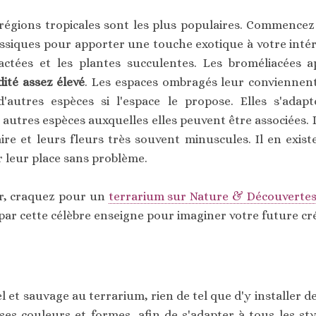
 régions tropicales sont les plus populaires. Commencez
assiques pour apporter une touche exotique à votre intéri
actées et les plantes succulentes. Les broméliacées 
ité assez élevé
. Les espaces ombragés leur conviennent
'autres espèces si l'espace le propose. Elles s'adap
utres espèces auxquelles elles peuvent être associées. L
ire et leurs fleurs très souvent minuscules. Il en exi
r leur place sans problème.
er, craquez pour un
terrarium sur Nature & Découverte
ar cette célèbre enseigne pour imaginer votre future cr
l et sauvage au terrarium, rien de tel que d'y installer d
es couleurs et formes, afin de s'adapter à tous les sty