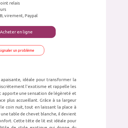
oint relais
ours
B, virement, Paypal
Acheter en ligne
Signaler un problème
 apaisante, idéale pour transformer la
iscrètement l’exotisme et rappelle les
nc apporte une sensation de légèreté et
ce plus accueillant. Grâce à sa largeur
e coin nuit, tout en laissant la place à
 une table de chevet blanche, il devient
fort. Cette tête de lit est idéale pour
ubtile de style exotique qui donne du