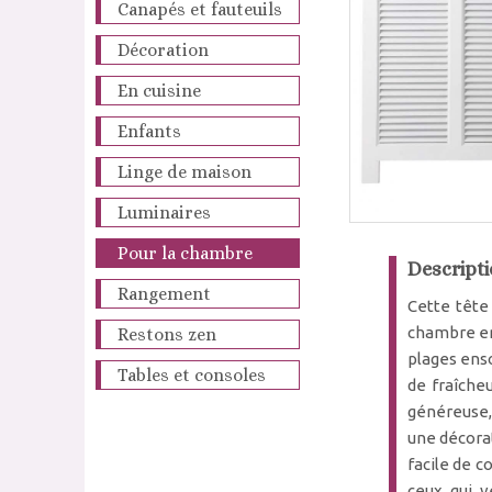
Canapés et fauteuils
Décoration
En cuisine
Enfants
Linge de maison
Luminaires
Pour la chambre
Descripti
Rangement
Cette tête
chambre en
Restons zen
plages enso
Tables et consoles
de fraîcheu
généreuse, 
une décorat
facile de c
ceux qui v