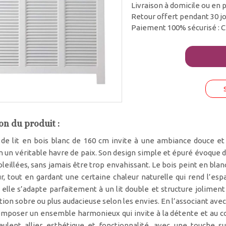
Livraison à domicile ou en p
Retour offert pendant 30 j
Paiement 100% sécurisé : C
on du produit :
 de lit en bois blanc de 160 cm invite à une ambiance douce et
 un véritable havre de paix. Son design simple et épuré évoque d
leillées, sans jamais être trop envahissant. Le bois peint en bla
r, tout en gardant une certaine chaleur naturelle qui rend l’espa
elle s’adapte parfaitement à un lit double et structure joliment l
ion sobre ou plus audacieuse selon les envies. En l’associant avec
omposer un ensemble harmonieux qui invite à la détente et au con
eulent allier esthétique et fonctionnalité, avec une touche s