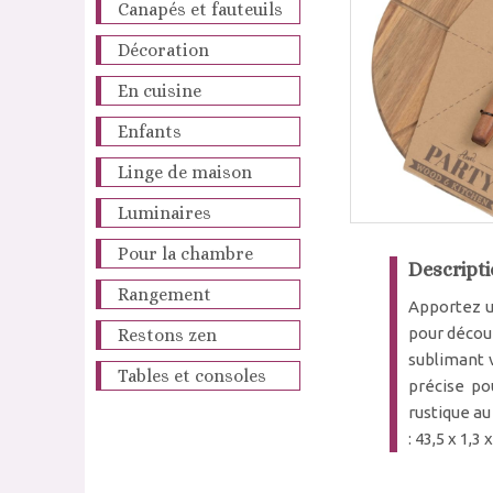
Canapés et fauteuils
Décoration
En cuisine
Enfants
Linge de maison
Luminaires
Pour la chambre
Descripti
Rangement
Apportez u
pour découp
Restons zen
sublimant 
Tables et consoles
précise po
rustique a
: 43,5 x 1,3 