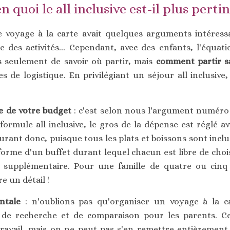
en quoi le all inclusive est-il plus perti
 voyage à la carte avait quelques arguments intéressa
rise des activités... Cependant, avec des enfants, l'équ
s seulement de savoir où partir, mais
comment partir s
 de logistique. En privilégiant un séjour all inclusive
e de votre budget
: c'est selon nous l'argument numéro 
formule all inclusive, le gros de la dépense est réglé a
urant donc, puisque tous les plats et boissons sont inclu
forme d'un buffet durant lequel chacun est libre de choi
 supplémentaire. Pour une famille de quatre ou cinq
re un détail !
ntale
: n'oublions pas qu'organiser un voyage à la ca
de recherche et de comparaison pour les parents. Ce
ravail, mais on ne peut pas s'en remettre entièrement 