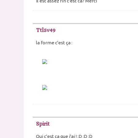
Il est assez fin c'est ca? Merci
Ttl5v49
la forme c'est ça :
Spirit
Oui c'est ça que j'ai ! :D :D :D