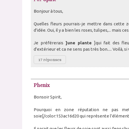
Bonjour à tous,
Quelles fleurs pourrais-je mettre dans cette z
d'idée. Oui, il y a bien les roses, tulipes,... mais 
Je préférerais
]une plante
]qui fait des fl
d'extérieur et ca ne sens pas très bon..... Voilà, si
17 réponses
Phenix
Bonsoir Spirit,
Pourquoi en zone réputation ne pas mett
soie[/color:153ac16d20 qui représente l'élément 
Il parait que les fleurs de soie sont aussi feng shu