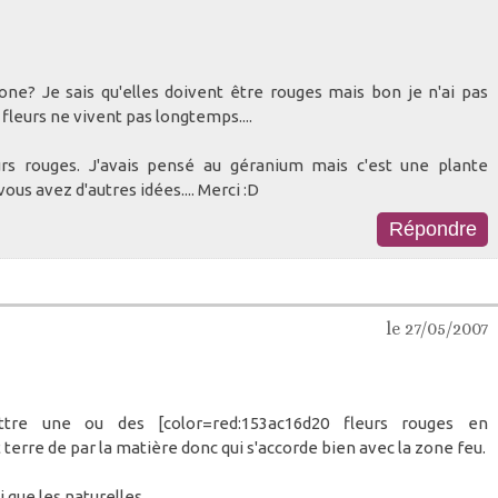
one? Je sais qu'elles doivent être rouges mais bon je n'ai pas
ces fleurs ne vivent pas longtemps....
eurs rouges. J'avais pensé au géranium mais c'est une plante
 vous avez d'autres idées.... Merci :D
le 27/05/2007
re une ou des [color=red:153ac16d20 fleurs rouges en
terre de par la matière donc qui s'accorde bien avec la zone feu.
i que les naturelles.