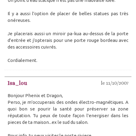
Un point d'eau statique n'est pas une mauvaise idée.
Il y a aussi l'option de placer de belles statues pas très
onéreuses.
Je placerais aussi un miroir pa-kua au-dessus de la porte
d'entrée et j'opterais pour une porte rouge bordeau avec
des accessoires cuivrés.
Cordialement.
Isa_lou
le 11/10/2007
Bonjour Phenix et Dragon,
Perso, je m'occuperais des ondes électro-magnétiques. A
quoi bon se pourir la santé pour préserver sa zone
réputation. Tu peux de toute façon l'energiser dans les
pieces de ta maison...ex le sud du salon.
Pour info, tu peux visiter le poste riviere ....