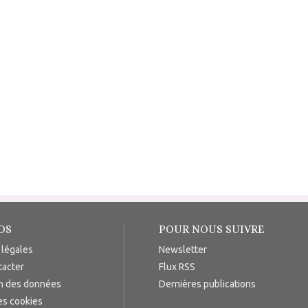
OS
POUR NOUS SUIVRE
 légales
Newsletter
tacter
Flux RSS
on des données
Dernières publications
es cookies