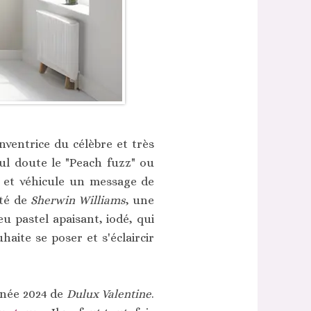
nventrice du célèbre et très
ul doute le "Peach fuzz" ou
e et véhicule un message de
ôté de
Sherwin Williams
, une
u pastel apaisant, iodé, qui
haite se poser et s'éclaircir
nnée 2024 de
Dulux Valentine
.