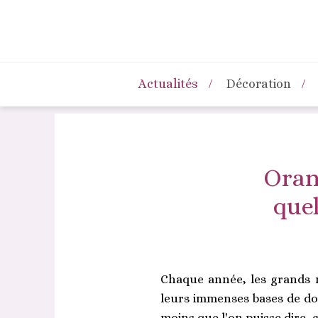
Actualités
Décoration
Orang
quel
Chaque année, les grands no
leurs immenses bases de don
moins que l'on puisse dire, c