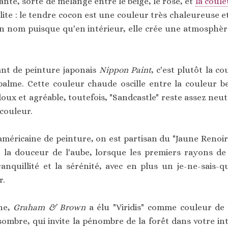
gante, sorte de mélange entre le beige, le rose, et
la coul
olite : le tendre cocon est une couleur très chaleureuse
son nom puisque qu'en intérieur, elle crée une atmosphè
cant de peinture japonais
Nippon Paint
, c'est plutôt la c
palme. Cette couleur chaude oscille entre la couleur b
 doux et agréable, toutefois, "Sandcastle" reste assez neu
 couleur.
méricaine de peinture, on est partisan du "Jaune Renoir"
 la douceur de l'aube, lorsque les premiers rayons de 
ranquillité et la sérénité, avec en plus un je-ne-sais-q
r.
che,
Graham & Brown
a élu "Viridis" comme couleur de l
ombre, qui invite la pénombre de la forêt dans votre inté