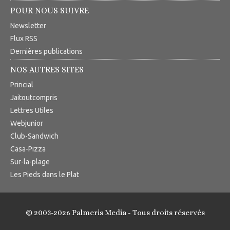
POUR NOUS SUIVRE
Newsletter
Flux RSS
Dernières publications
NOS AUTRES SITES
Princial
Jaitoutcompris
Lettres Utiles
Webjunior
Club-Sandwich
Casa-Pizza
Sur-la-plage
Les Pieds dans le Plat
© 2003-2026 Palmeris Media - Tous droits réservés