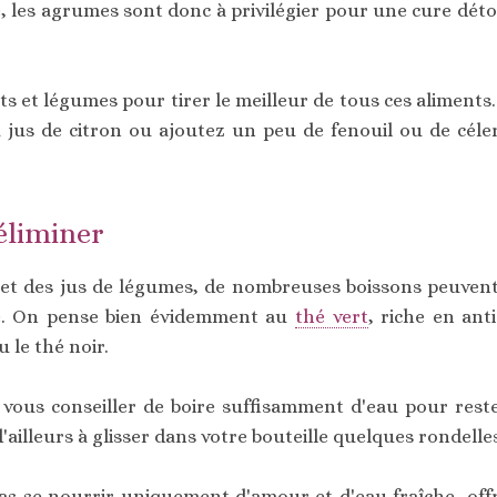
e, les agrumes sont donc à privilégier pour une cure dé
ts et légumes pour tirer le meilleur de tous ces aliments.
 jus de citron ou ajoutez un peu de fenouil ou de céle
éliminer
 et des jus de légumes, de nombreuses boissons peuvent 
e. On pense bien évidemment au
thé vert
, riche en ant
 le thé noir.
ous conseiller de boire suffisamment d'eau pour reste
d'ailleurs à glisser dans votre bouteille quelques rondelle
pas se nourrir uniquement d'amour et d'eau fraîche, of