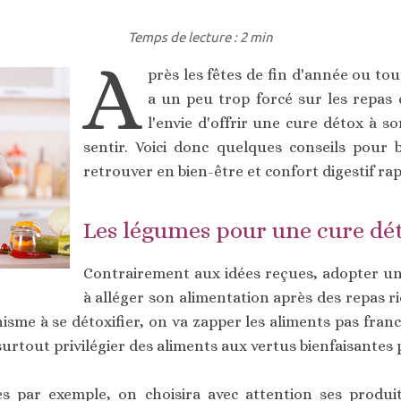
Temps de lecture : 2 min
A
près les fêtes de fin d'année ou to
a un peu trop forcé sur les repas 
l'envie d'offrir une cure détox à s
sentir. Voici donc quelques conseils pour b
retrouver en bien-être et confort digestif ra
Les légumes pour une cure dé
Contrairement aux idées reçues, adopter un
à alléger son alimentation après des repas r
anisme à se détoxifier, on va zapper les aliments pas f
 surtout privilégier des aliments aux vertus bienfaisantes
es par exemple, on choisira avec attention ses produi