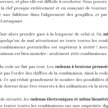
 serrure, et plus elle est difficile à crocheter. Vous pouve
la clef presque entièrement et en essayant de tourner 
ue une faiblesse dans l'alignement des goupilles, et pa
l attaquant.
 faut alors prendre gare à la longueur de celui-ci. Un
mi
quelqu'un de mal attentionné ne tente toutes les combi
e combinaisons potentielles est supérieur à 10.000 ! Avec
imum est bien moindre : seulement 1000 combinaisons.
du code ne fait pas tout. Les
cadenas à boutons pressoir
t pas l'ordre des chiffres de la combinaison. Ainsi le co
1. Ce qui réduit grandement le nombre des possibilités d
 doivent donc être réservés à des utilisations où la sécuri
de sécurité, les
cadenas électroniques et même biométr
de tenter toutes les combinaisons sur une empreinte digi