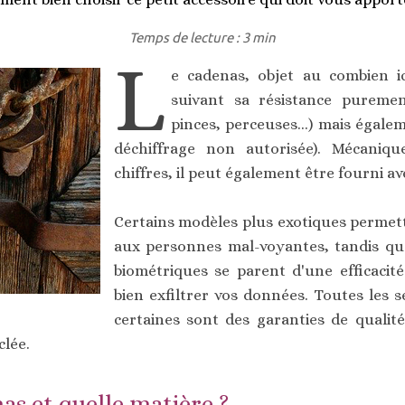
Temps de lecture : 3 min
L
e cadenas, objet au combien ic
suivant sa résistance purement
pinces, perceuses...) mais égale
déchiffrage non autorisée). Mécaniq
chiffres, il peut également être fourni av
Certains modèles plus exotiques permette
aux personnes mal-voyantes, tandis qu
biométriques se parent d'une efficacit
bien exfiltrer vos données. Toutes les s
certaines sont des garanties de qualité
clée.
as et quelle matière ?