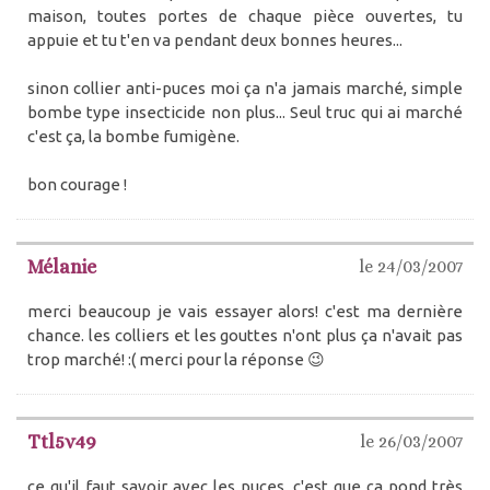
maison, toutes portes de chaque pièce ouvertes, tu
appuie et tu t'en va pendant deux bonnes heures...
sinon collier anti-puces moi ça n'a jamais marché, simple
bombe type insecticide non plus... Seul truc qui ai marché
c'est ça, la bombe fumigène.
bon courage !
Mélanie
le 24/03/2007
merci beaucoup je vais essayer alors! c'est ma dernière
chance. les colliers et les gouttes n'ont plus ça n'avait pas
trop marché! :( merci pour la réponse 😉
Ttl5v49
le 26/03/2007
ce qu'il faut savoir avec les puces, c'est que ça pond très