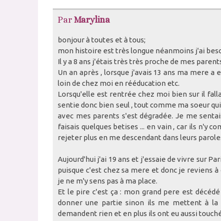
Par
Marylina
bonjour à toutes et à tous;
mon histoire est très longue néanmoins j'ai besoi
Il y a 8 ans j'étais très très proche de mes paren
Un an après , lorsque j'avais 13 ans ma mere a 
loin de chez moi en rééducation etc.
Lorsqu'elle est rentrée chez moi bien sur il fall
sentie donc bien seul , tout comme ma soeur qui e
avec mes parents s'est dégradée. Je me sentais
faisais quelques betises ... en vain , car ils n'
rejeter plus en me descendant dans leurs parole
Aujourd'hui j'ai 19 ans et j'essaie de vivre sur
puisque c'est chez sa mere et donc je reviens 
je ne m'y sens pas à ma place.
Et le pire c'est ça : mon grand pere est décédé 
donner une partie sinon ils me mettent à la p
demandent rien et en plus ils ont eu aussi touché 