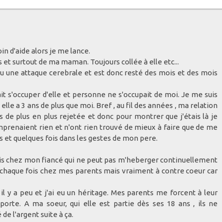
n d'aide alors je me lance.
ts et surtout de ma maman. Toujours collée à elle etc...
eu une attaque cerebrale et est donc resté des mois et des mois
ait s'occuper d'elle et personne ne s'occupait de moi. Je me suis
lle a 3 ans de plus que moi. Bref , au fil des années , ma relation
 de plus en plus rejetée et donc pour montrer que j'étais là je
y comprenaient rien et n'ont rien trouvé de mieux à faire que de me
s et quelques fois dans les gestes de mon pere.
 Paris chez mon fiancé qui ne peut pas m'heberger continuellement
à chaque fois chez mes parents mais vraiment à contre coeur car
il y a peu et j'ai eu un héritage. Mes parents me forcent à leur
orte. A ma soeur, qui elle est partie dès ses 18 ans , ils ne
de l'argent suite à ça.