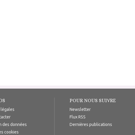
OS
POUR NOUS SUIVRE
 légales
Newsletter
tacter
Flux RSS
on des données
Dernières publications
es cookies