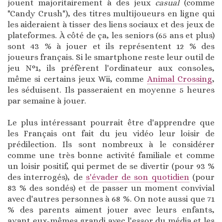
jouent majoritairement à des jeux
casual
(comme
"Candy Crush"), des titres multijoueurs en ligne qui
les aideraient à tisser des liens sociaux et des jeux de
plateformes. À côté de ça, les seniors (65 ans et plus)
sont 43 % à jouer et ils représentent 12 % des
joueurs français. Si le smartphone reste leur outil de
jeu N°1, ils préfèrent l'ordinateur aux consoles,
même si certains jeux Wii, comme
Animal Crossing
,
les séduisent. Ils passeraient en moyenne 5 heures
par semaine à jouer.
Le plus intéressant pourrait être d'apprendre que
les Français ont fait du jeu vidéo leur loisir de
prédilection. Ils sont nombreux à le considérer
comme une très bonne activité familiale et comme
un loisir positif, qui permet de se divertir (pour 93 %
des interrogés), de
s'évader de son quotidien
(pour
83 % des sondés) et de passer un moment convivial
avec d'autres personnes à 68 %. On note aussi que 71
% des parents aiment jouer avec leurs enfants,
ayant eux-mêmes grandi avec l'essor du média et les