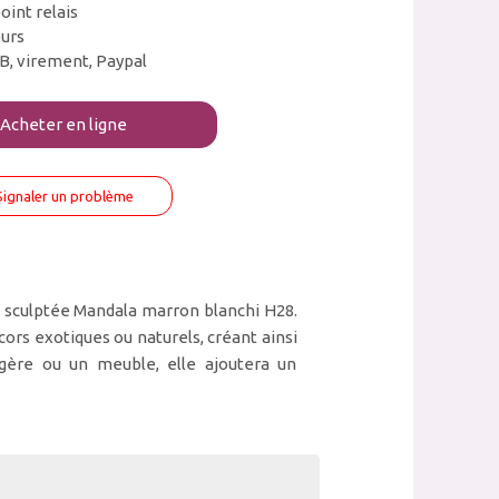
oint relais
ours
B, virement, Paypal
Acheter en ligne
Signaler un problème
nt sculptée Mandala marron blanchi H28.
ors exotiques ou naturels, créant ainsi
gère ou un meuble, elle ajoutera un