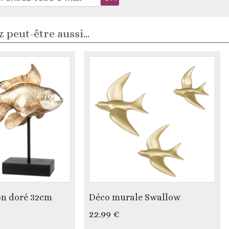
 peut-être aussi...
on doré 32cm
Déco murale Swallow
22.99 €