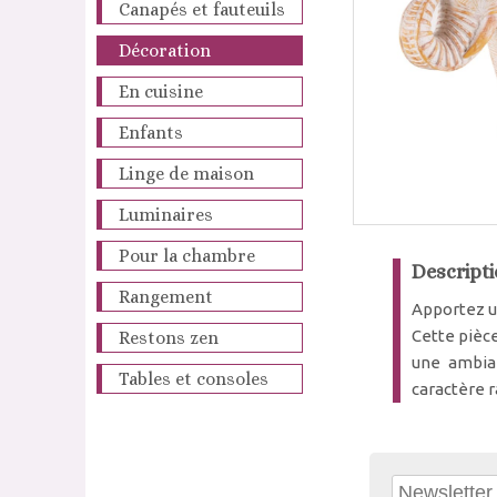
Canapés et fauteuils
Décoration
En cuisine
Enfants
Linge de maison
Luminaires
Pour la chambre
Descripti
Rangement
Apportez un
Cette pièce
Restons zen
une ambian
Tables et consoles
caractère r