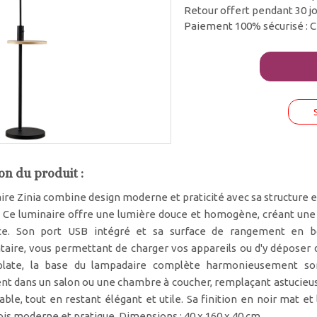
Retour offert pendant 30 j
Paiement 100% sécurisé : C
on du produit :
re Zinia combine design moderne et praticité avec sa structure en
e. Ce luminaire offre une lumière douce et homogène, créant un
ce. Son port USB intégré et sa surface de rangement en boi
aire, vous permettant de charger vos appareils ou d'y déposer 
plate, la base du lampadaire complète harmonieusement son 
t dans un salon ou une chambre à coucher, remplaçant astucieuse
ble, tout en restant élégant et utile. Sa finition en noir mat et
fois moderne et pratique. Dimensions : 40 x 160 x 40 cm.