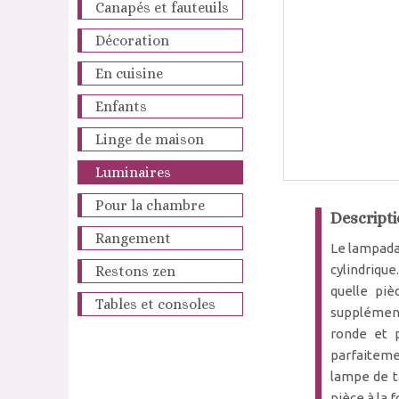
Canapés et fauteuils
Décoration
En cuisine
Enfants
Linge de maison
Luminaires
Pour la chambre
Descripti
Rangement
Le lampadai
cylindriqu
Restons zen
quelle piè
Tables et consoles
supplément
ronde et 
parfaitemen
lampe de ta
pièce à la 