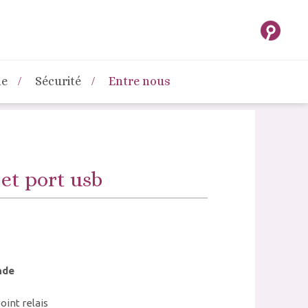
ne
Sécurité
Entre nous
et port usb
nde
oint relais