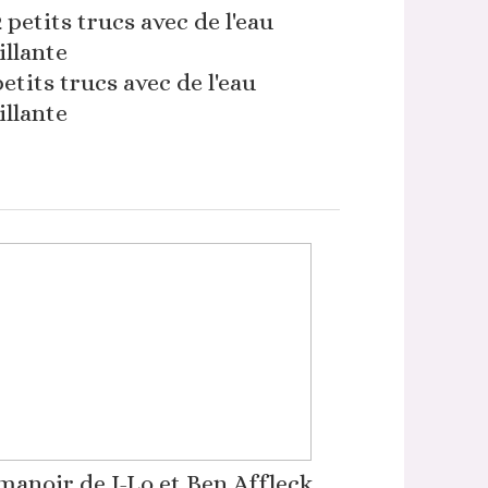
petits trucs avec de l'eau
illante
manoir de J-Lo et Ben Affleck