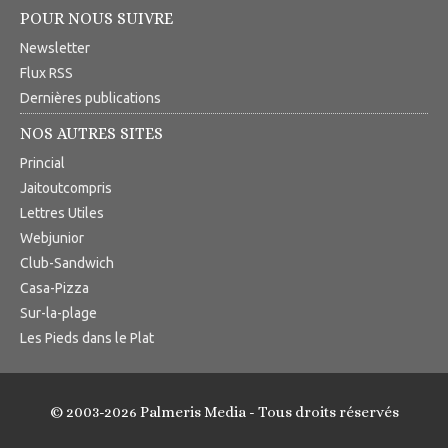
POUR NOUS SUIVRE
Newsletter
Flux RSS
Dernières publications
NOS AUTRES SITES
Princial
Jaitoutcompris
Lettres Utiles
Webjunior
Club-Sandwich
Casa-Pizza
Sur-la-plage
Les Pieds dans le Plat
© 2003-2026 Palmeris Media - Tous droits réservés