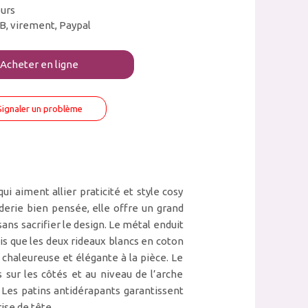
ours
B, virement, Paypal
Acheter en ligne
Signaler un problème
i aiment allier praticité et style cosy
derie bien pensée, elle offre un grand
ns sacrifier le design. Le métal enduit
is que les deux rideaux blancs en coton
chaleureuse et élégante à la pièce. Le
s sur les côtés et au niveau de l’arche
. Les patins antidérapants garantissent
ise de tête.