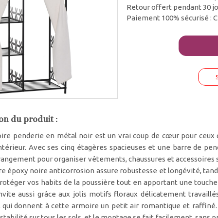
Retour offert pendant 30 j
Paiement 100% sécurisé : C
on du produit :
re penderie en métal noir est un vrai coup de cœur pour ceux qu
intérieur. Avec ses cinq étagères spacieuses et une barre de pen
angement pour organiser vêtements, chaussures et accessoires sa
e époxy noire anticorrosion assure robustesse et longévité, tand
rotéger vos habits de la poussière tout en apportant une touche 
vite aussi grâce aux jolis motifs floraux délicatement travaillé
 qui donnent à cette armoire un petit air romantique et raffiné
tabilité sur tous les sols, et le montage se fait facilement, sans pr