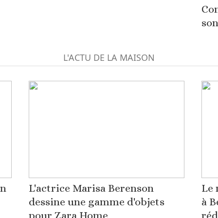
Com
son
L'ACTU DE LA MAISON
on
L'actrice Marisa Berenson
Le 
dessine une gamme d'objets
à B
pour Zara Home
réd