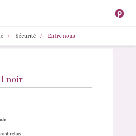
ne
Sécurité
Entre nous
l noir
nde
oint relais