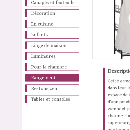
Canapés et fauteuils
Décoration
En cuisine
Enfants
Linge de maison
Luminaires
Pour la chambre
Descripti
Rangement
Cette armoi
dans leur 
Restons zen
espace de r
Tables et consoles
d'une poudr
viennent p
charme s’in
supérieure,
une bonne s