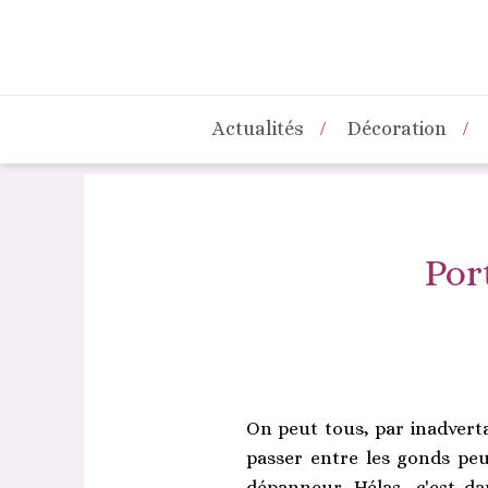
Actualités
Décoration
Por
On peut tous, par inadvertan
passer entre les gonds peut
dépanneur. Hélas, c'est da