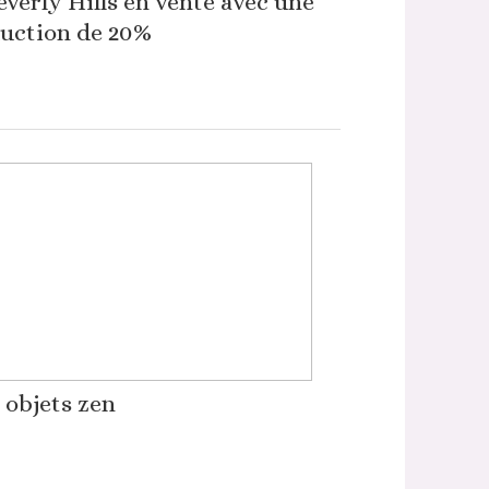
everly Hills en vente avec une
uction de 20%
 objets zen