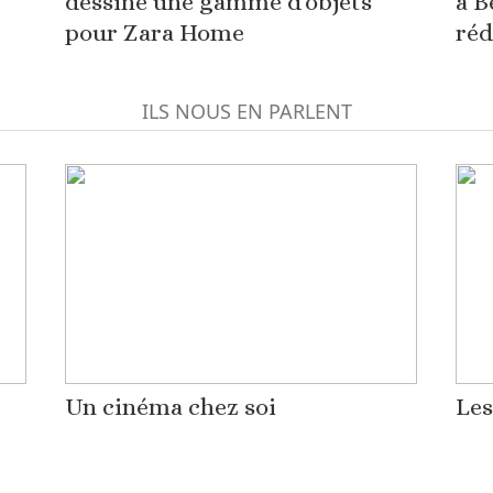
dessine une gamme d'objets
à B
pour Zara Home
réd
ILS NOUS EN PARLENT
Un cinéma chez soi
Les