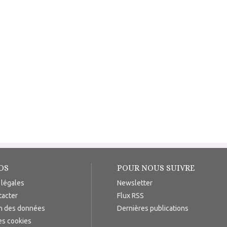
OS
POUR NOUS SUIVRE
 légales
Newsletter
tacter
Flux RSS
on des données
Dernières publications
es cookies