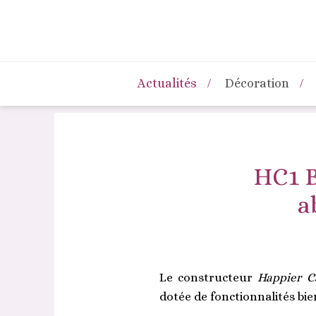
Actualités
Décoration
HC1 B
a
Le constructeur
Happier 
dotée de fonctionnalités bie