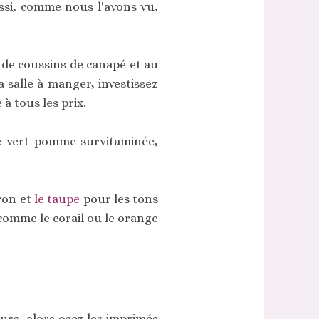
ssi, comme nous l'avons vu,
 de coussins de canapé et au
a salle à manger, investissez
à tous les prix.
e vert pomme survitaminée,
rron et
le taupe
pour les tons
 comme le corail ou le orange
murs, alors osez les imprimés