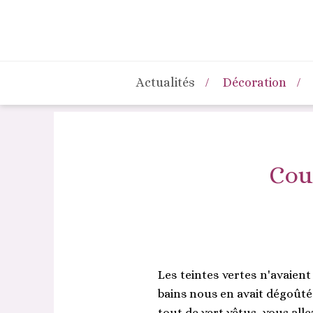
Actualités
Décoration
Coul
Les teintes vertes n'avaien
bains nous en avait dégoûtés
tout de vert vêtus, vous all