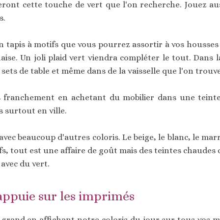
eront cette touche de vert que l'on recherche. Jouez au
s.
n tapis à motifs que vous pourrez assortir à vos housses
ise. Un joli plaid vert viendra compléter le tout. Dans l
ets de table et même dans de la vaisselle que l'on trouve 
us franchement en achetant du mobilier dans une teint
 surtout en ville.
 avec beaucoup d'autres coloris. Le beige, le blanc, le ma
ifs, tout est une affaire de goût mais des teintes chaudes
avec du vert.
'appuie sur les imprimés
s grand en affichant notre coloris du jour sur tous vos 