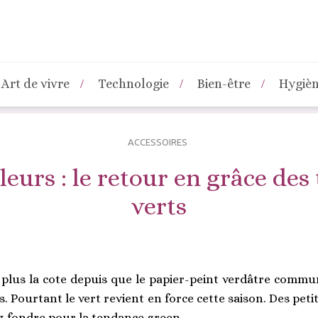
Art de vivre
Technologie
Bien-être
Hygiè
ACCESSOIRES
eurs : le retour en grâce des
verts
t plus la cote depuis que le papier-peint verdâtre comm
. Pourtant le vert revient en force cette saison. Des pet
ez fondre pour la tendance green.