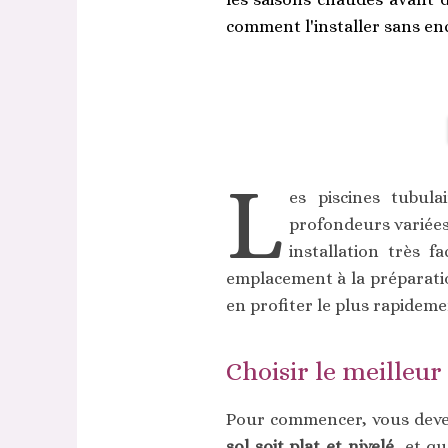
comment l'installer sans e
L
es piscines tubula
profondeurs variées
installation très 
emplacement à la préparatio
en profiter le plus rapideme
Choisir le meille
Pour commencer, vous devez
sol soit plat et nivelé
, et q