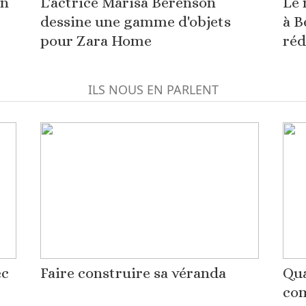
on
L'actrice Marisa Berenson
Le 
dessine une gamme d'objets
à B
pour Zara Home
réd
ILS NOUS EN PARLENT
ec
Faire construire sa véranda
Qua
co