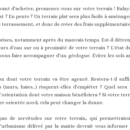
vant d'acheter, promenez-vous sur votre terrain ! Balaye
lat ? En pente ? Un terrain plat sera plus facile à aménag
e terrassement, et donc de créer des frais supplémentaire
prises, notamment après du mauvais temps. Est-il détrem
urs d'eau sur ou à proximité de votre terrain ? L'état d
vous faire accompagner d'un géologue. Évitez les sols arg
n dont votre terrain va être agencé. Restera-t-il su
ns (murs, haies…) risquent-elles d'empiéter ? Quel sera l
 l'orientation dont votre maison bénéficiera ? Si votre ter
er orientée nord, cela peut changer la donne.
a pas de servitudes sur votre terrain, qui permettrai
d'urbanisme délivré par la mairie devrait vous informe