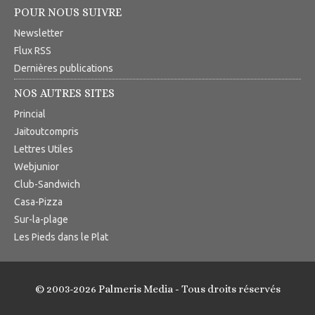
POUR NOUS SUIVRE
Newsletter
Flux RSS
Dernières publications
NOS AUTRES SITES
Princial
Jaitoutcompris
Lettres Utiles
Webjunior
Club-Sandwich
Casa-Pizza
Sur-la-plage
Les Pieds dans le Plat
© 2003-2026 Palmeris Media - Tous droits réservés