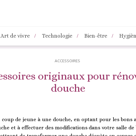
Art de vivre
Technologie
Bien-être
Hygiè
ACCESSOIRES
essoires originaux pour réno
douche
n coup de jeune à une douche, en optant pour les bons a
che et à effectuer des modifications dans votre salle de
ttront de transformer une douche désuète en espace or